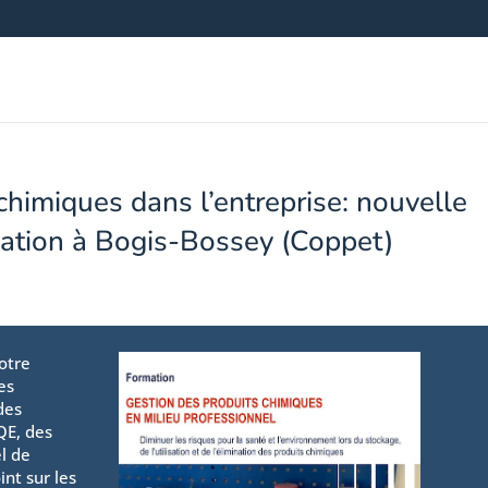
chimiques dans l’entreprise: nouvelle
mation à Bogis-Bossey (Coppet)
otre
es
des
QE, des
l de
int sur les