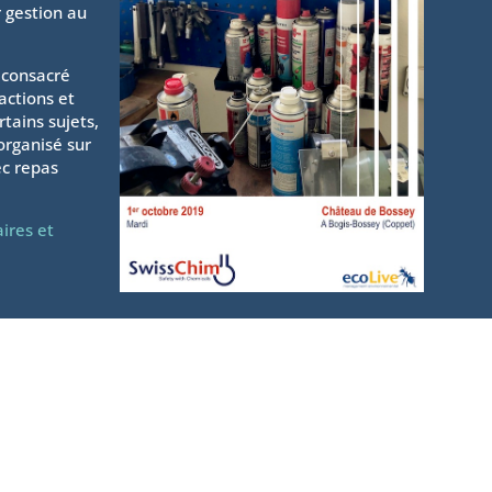
r gestion au
 consacré
actions et
tains sujets,
organisé sur
c repas
ires et