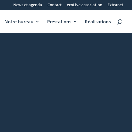
News et agenda
Contact
ecoLive association
Extranet
Notre bureau
Prestations
Réalisations