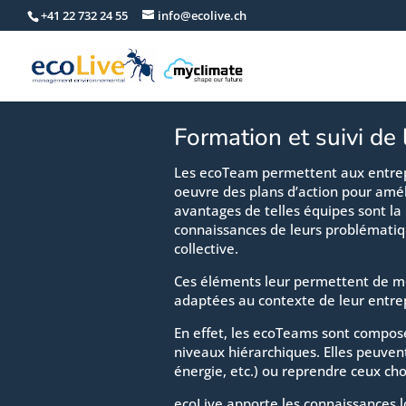
+41 22 732 24 55
info@ecolive.ch
Formation et suivi de
Les ecoTeam permettent aux entrepr
oeuvre des plans d’action pour amé
avantages de telles équipes sont la 
connaissances de leurs problématique
collective.
Ces éléments leur permettent de mett
adaptées au contexte de leur entrep
En effet, les ecoTeams sont composé
niveaux hiérarchiques. Elles peuvent
énergie, etc.) ou reprendre ceux choi
ecoLive apporte les connaissances 