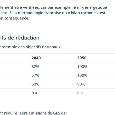
lement être vérifiées, car par exemple, le mix énergétique
isse. Si la méthodologie française du « bilan carbone » est
e en conséquence.
tifs de réduction
’ensemble des objectifs nationaux:
2040
2050
82%
100%
57%
100%
50%
90%
n.a.
n.a.
t réduire leurs émissions de GES de: