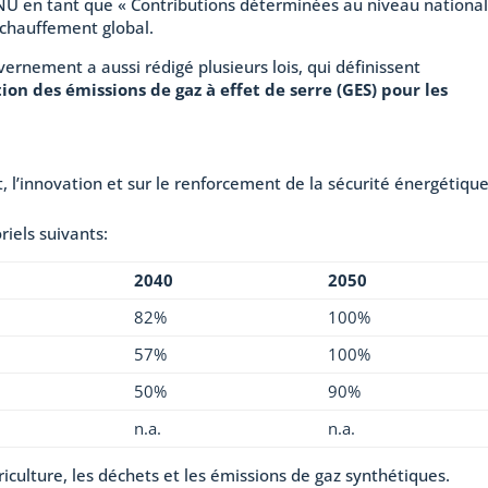
’ONU en tant que « Contributions déterminées au niveau national
réchauffement global.
uvernement a aussi rédigé plusieurs lois, qui définissent
tion des émissions de gaz à effet de serre (GES) pour les
t, l’innovation et sur le renforcement de la sécurité énergétique
oriels suivants:
2040
2050
82%
100%
57%
100%
50%
90%
n.a.
n.a.
riculture, les déchets et les émissions de gaz synthétiques.