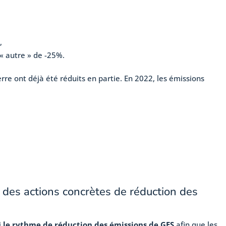
,
 « autre » de -25%.
re ont déjà été réduits en partie. En 2022, les émissions
 des actions concrètes de réduction des
i
le rythme de réduction des émissions de GES
afin que les