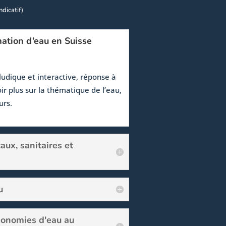
indicatif)
tion d’eau en Suisse
 ludique et interactive, réponse à
ir plus sur la thématique de l’eau,
urs.
ux, sanitaires et
u
conomies d'eau au